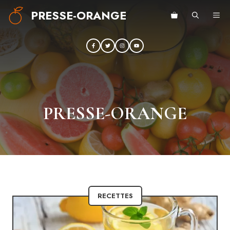
Aller
PRESSE-ORANGE
ME
au
contenu
PRESSE-ORANGE
RECETTES