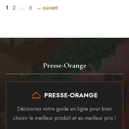
Page
Page
Page
1
2
…
6
→
suivant
Presse-Orange
PRESSE-ORANGE
Découvrez notre guide en ligne pour bien
choisir le meilleur produit et au meilleur prix !