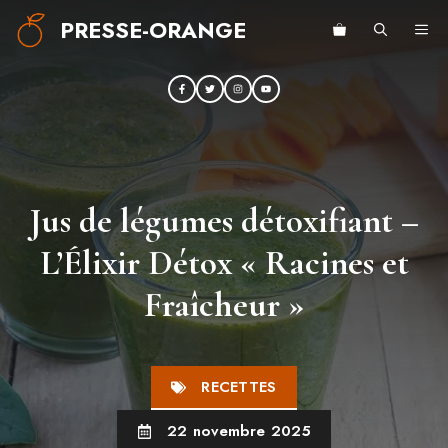
Aller
PRESSE-ORANGE
ME
au
contenu
Jus de légumes détoxifiant –
L’Élixir Détox « Racines et
Fraîcheur »
RECETTES
22 novembre 2025